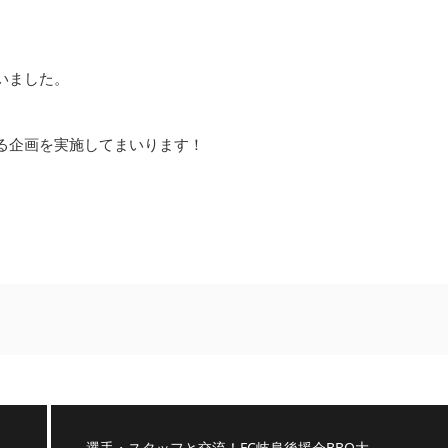
いました。
る企画を実施してまいります！
選手・スタッフと交流！FC岐阜後援会BBQ大