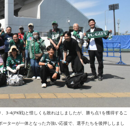
、3-4(PK戦)と惜しくも敗れはしましたが、勝ち点1を獲得するこ
ポーターが一体となった力強い応援で、選手たちを後押ししまし