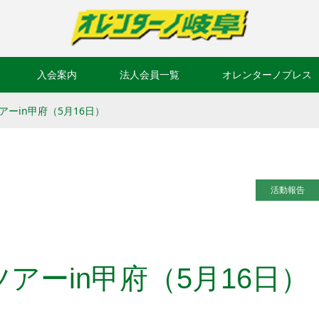
入会案内
法人会員一覧
オレンターノプレス
ーin甲府（5月16日）
活動報告
アーin甲府（5月16日）