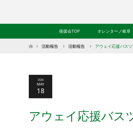
後援会TOP
オレンターノ岐阜
ホーム
活動報告
活動報告
アウェイ応援バスツア
2026
MAY
18
アウェイ応援バスツ